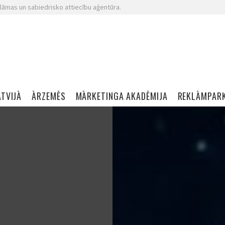
lāmas un sabiedrisko attiecību aģentūra.
ATVIJĀ
ĀRZEMĒS
MĀRKETINGA AKADĒMIJA
REKLĀMPAR