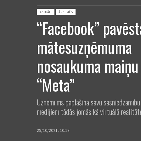
Posted in:
AKTUĀLI
ĀRZEMĒS
“Facebook” pavēst
mātesuzņēmuma
nosaukuma maiņu
“Meta”
Uzņēmums paplašina savu sasniedzamību 
medijiem tādās jomās kā virtuālā realitāt
29/10/2021, 10:18