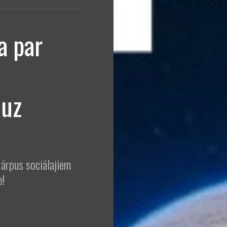
a par
 uz
ārpus sociālajiem
e!