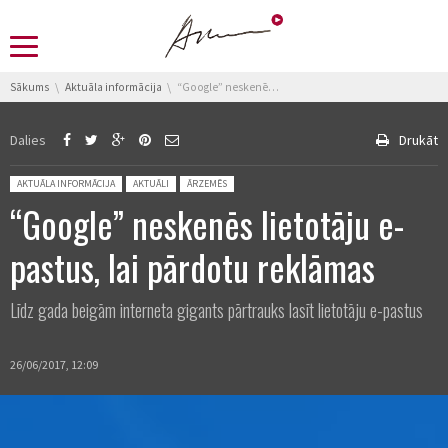
You are here:
Sākums
Aktuāla informācija
“Google” neskenēs lietotāju e-pastus, lai pārdotu reklāmas
Dalies
Drukāt
Posted in:
AKTUĀLA INFORMĀCIJA
AKTUĀLI
ĀRZEMĒS
“Google” neskenēs lietotāju e-
pastus, lai pārdotu reklāmas
Līdz gada beigām interneta gigants pārtrauks lasīt lietotāju e-pastus
26/06/2017, 12:09