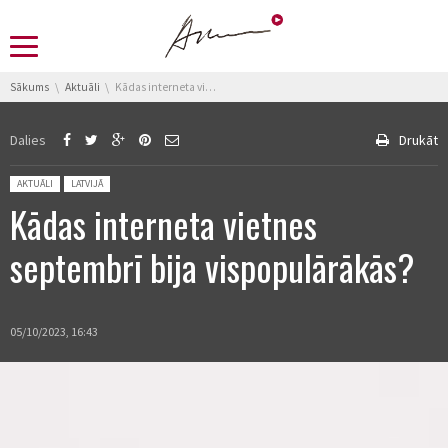
You are here:
Sākums
Aktuāli
Kādas interneta vietnes septembrī bija vispopulārākās?
Dalies
Drukāt
Posted in:
AKTUĀLI
LATVIJĀ
Kādas interneta vietnes
septembrī bija vispopulārākās?
05/10/2023, 16:43