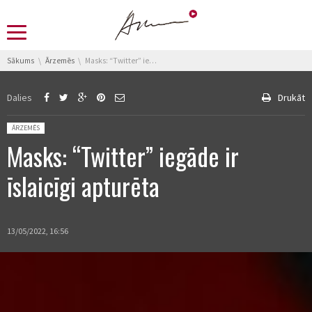
You are here:
Sākums
Ārzemēs
Masks: “Twitter” iegāde ir īslaicīgi apturēta
Dalies
Drukāt
Posted in:
ĀRZEMĒS
Masks: “Twitter” iegāde ir
īslaicīgi apturēta
13/05/2022, 16:56