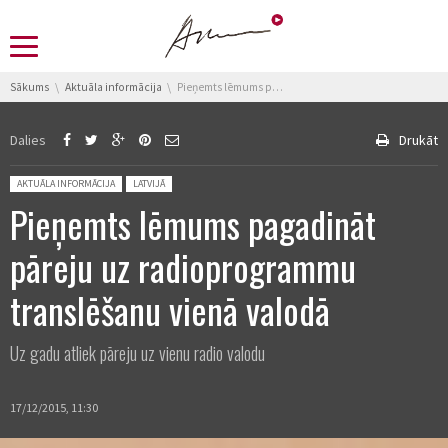
You are here:
Sākums
Aktuāla informācija
Pieņemts lēmums pagadināt pāreju uz radioprogrammu translēšanu vienā valodā
Dalies
Drukāt
Posted in:
AKTUĀLA INFORMĀCIJA
LATVIJĀ
Pieņemts lēmums pagadināt
pāreju uz radioprogrammu
translēšanu vienā valodā
Uz gadu atliek pāreju uz vienu radio valodu
17/12/2015, 11:30