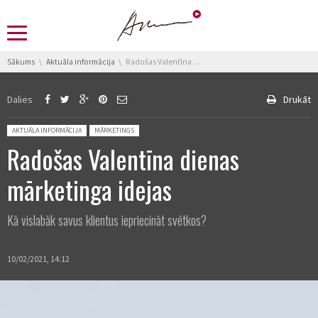
You are here:
Sākums
Aktuāla informācija
Radošas Valentīna dienas mārketinga idejas
Dalies
Drukāt
Posted in:
AKTUĀLA INFORMĀCIJA
MĀRKETINGS
Radošas Valentīna dienas
mārketinga idejas
Kā vislabāk savus klientus iepriecināt svētkos?
10/02/2021, 14:12