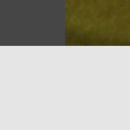
Sea
simts gadu pastāvēšanas laikā nolēmusi mainīt