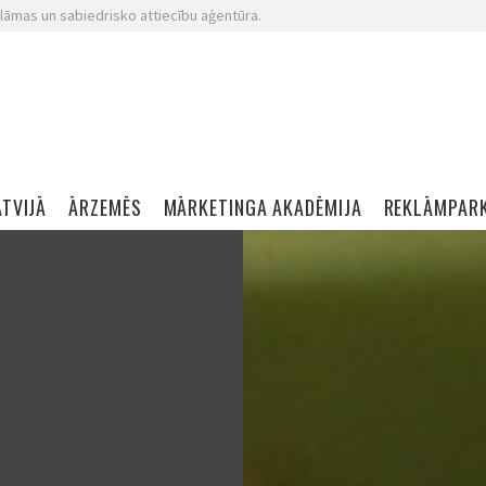
lāmas un sabiedrisko attiecību aģentūra.
ATVIJĀ
ĀRZEMĒS
MĀRKETINGA AKADĒMIJA
REKLĀMPAR