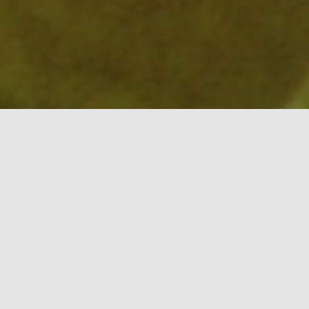
rch for: