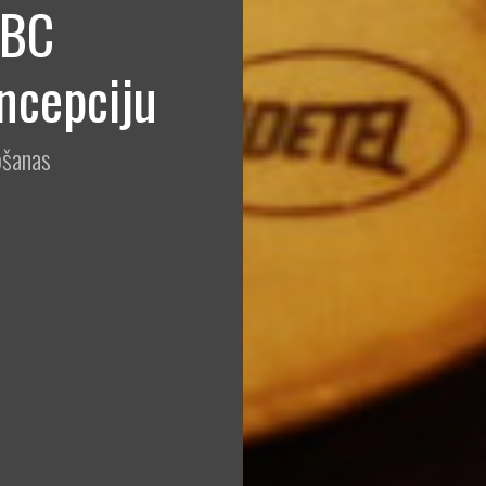
BBC
ncepciju
ošanas