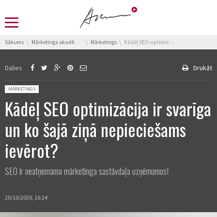
You are here:
Sākums
Mārketinga akadēmija
Mārketings
Kādēļ SEO optimizācija ir svarīga un ko šajā ziņā nepieciešams ievērot?
Dalies
Drukāt
Posted in:
MĀRKETINGS
Kādēļ SEO optimizācija ir svarīga
un ko šajā ziņā nepieciešams
ievērot?
SEO ir neatņemama mārketinga sastāvdaļa uzņēmumos!
20/10/2020, 16:24