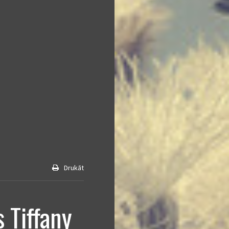
Drukāt
 Tiffany