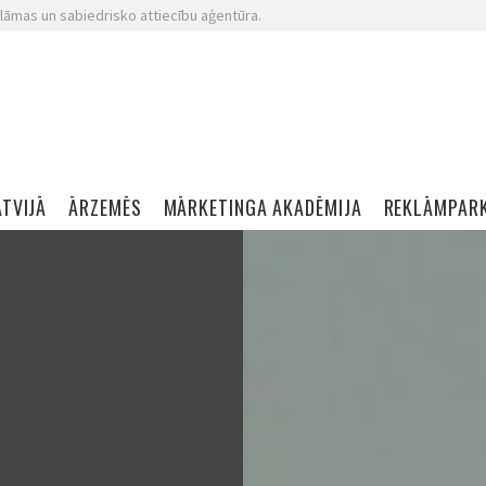
lāmas un sabiedrisko attiecību aģentūra.
ATVIJĀ
ĀRZEMĒS
MĀRKETINGA AKADĒMIJA
REKLĀMPAR