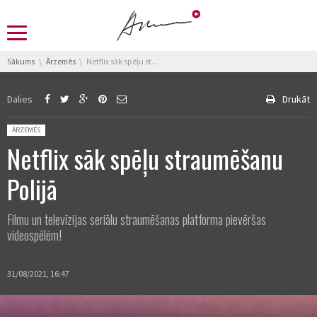
You are here:
Sākums
Ārzemēs
Netflix sāk spēļu straumēšanu Polijā
Dalies
Drukāt
Posted in:
ĀRZEMĒS
Netflix sāk spēļu straumēšanu
Polijā
Filmu un televīzijas seriālu straumēšanas platforma pievēršas
videospēlēm!
31/08/2021, 16:47