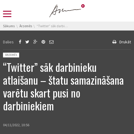
You are here:
Sākums
Ārzemēs
“Twitter” sāk darbinieku atlaišanu – štatu samazināšana varētu skart pusi no darbiniekiem
Dalies
Drukāt
Posted in:
ĀRZEMĒS
“Twitter” sāk darbinieku
atlaišanu – štatu samazināšana
varētu skart pusi no
darbiniekiem
04/11/2022, 10:56