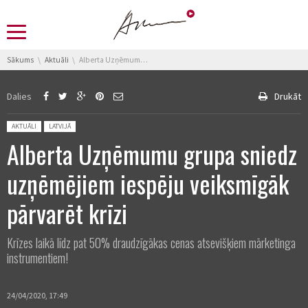
You are here:
Sākums
Aktuāli
Alberta Uzņēmumu grupa sniedz uzņēmējiem iespēju veiksmīgāk pārvarēt krīzi
Dalies
Drukāt
Posted in:
AKTUĀLI
LATVIJĀ
Alberta Uzņēmumu grupa sniedz
uzņēmējiem iespēju veiksmīgāk
pārvarēt krīzi
Krīzes laikā līdz pat 50% draudzīgākas cenas atsevišķiem mārketinga
instrumentiem!
24/04/2020, 17:49