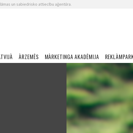
lāmas un sabiedrisko attiecību aģentūra.
ATVIJĀ
ĀRZEMĒS
MĀRKETINGA AKADĒMIJA
REKLĀMPAR