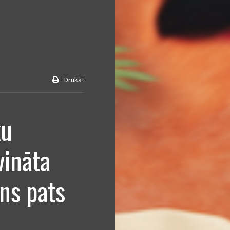
Drukāt
ku
vināta
ens pats