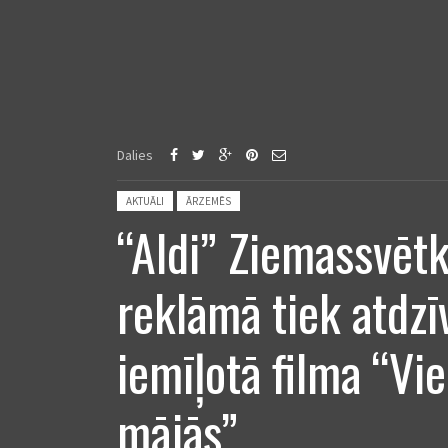
Dalies
Posted in:
AKTUĀLI
ĀRZEMĒS
“Aldi” Ziemassvēt
reklāmā tiek atdzī
iemīļotā filma “Vi
mājās”