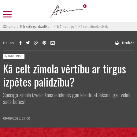
You are here:
Sākums
Mārketinga akadēmija
Mārketings
Kā celt zīmola vērtību ar tirgus izpētes palīdzību?
Dalies
Drukāt
Posted in:
MĀRKETINGS
Kā celt zīmola vērtību ar tirgus
izpētes palīdzību?
Spēcīga zīmola izveidošana ietekmēs gan klientu attieksmi, gan vēlmi
sadarboties!
09/09/2020, 17:00