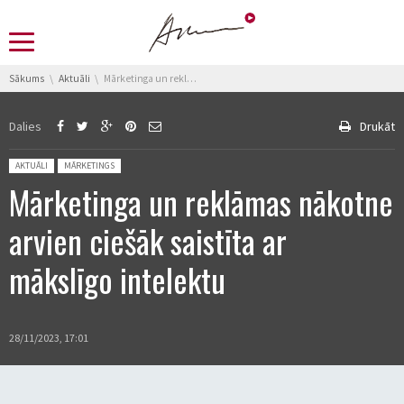
You are here:
Sākums
Aktuāli
Mārketinga un reklāmas nākotne arvien ciešāk saistīta ar mākslīgo intelektu
Dalies
Drukāt
Posted in:
AKTUĀLI
MĀRKETINGS
Mārketinga un reklāmas nākotne
arvien ciešāk saistīta ar
mākslīgo intelektu
28/11/2023, 17:01