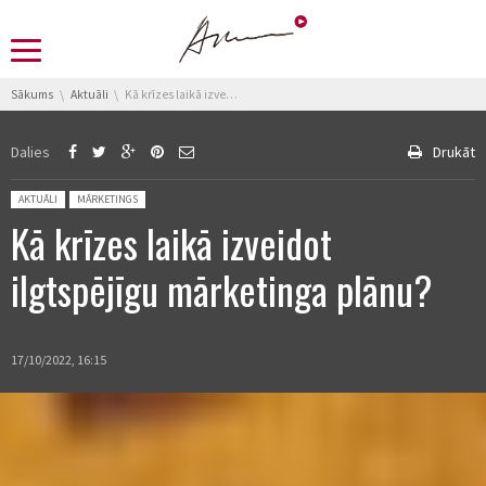
You are here:
Sākums
Aktuāli
Kā krīzes laikā izveidot ilgtspējīgu mārketinga plānu?
Dalies
Drukāt
Posted in:
AKTUĀLI
MĀRKETINGS
Kā krīzes laikā izveidot
ilgtspējīgu mārketinga plānu?
17/10/2022, 16:15