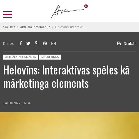
You are here:
Sākums
Aktuāla informācija
Helovīns: Interaktīvas spēles kā mārketinga elements
Dalies
Drukāt
Posted in:
AKTUĀLA INFORMĀCIJA
MĀRKETINGS
Helovīns: Interaktīvas spēles kā
mārketinga elements
14/10/2022, 16:04