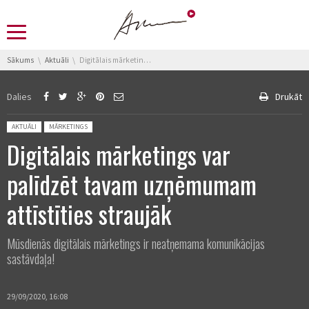
You are here:
Sākums
Aktuāli
Digitālais mārketings var palīdzēt tavam uzņēmumam attīstīties straujāk
Dalies
Drukāt
Posted in:
AKTUĀLI
MĀRKETINGS
Digitālais mārketings var
palīdzēt tavam uzņēmumam
attīstīties straujāk
Mūsdienās digitālais mārketings ir neatņemama komunikācijas
sastāvdaļa!
29/09/2020, 16:08