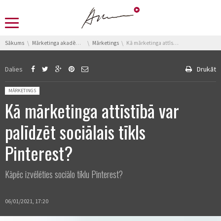
You are here:
Sākums
Mārketinga akadēmija
Mārketings
Kā mārketinga attīstībā var palīdzēt sociālais tīkls Pinterest?
Dalies
Drukāt
Posted in:
MĀRKETINGS
Kā mārketinga attīstībā var
palīdzēt sociālais tīkls
Pinterest?
Kāpēc izvēlēties sociālo tīklu Pinterest?
06/01/2021, 17:20