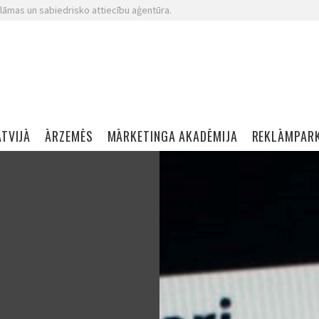
lāmas un sabiedrisko attiecību aģentūra.
ATVIJĀ
ĀRZEMĒS
MĀRKETINGA AKADĒMIJA
REKLĀMPAR