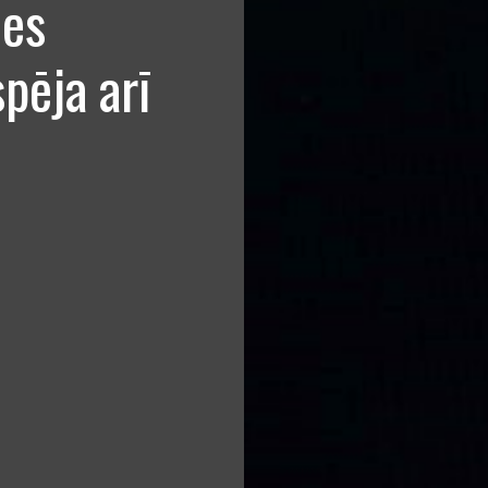
ies
pēja arī