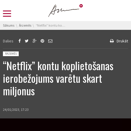
You are here:
Sākums
Ārzemēs
“Netflix” kontu koplietošanas ierobežojums varētu skart miljonus
Dalies
Drukāt
Posted in:
ĀRZEMĒS
“Netflix” kontu koplietošanas
ierobežojums varētu skart
miljonus
24/01/2023, 17:23