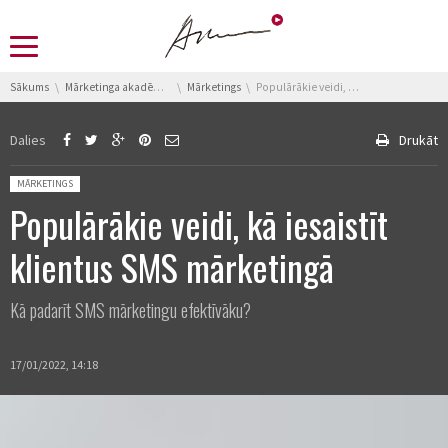
You are here:
Sākums
Mārketinga akadēmija
Mārketings
Populārākie veidi, kā iesaistīt klientus SMS mārketingā
Dalies
Drukāt
Posted in:
MĀRKETINGS
Populārākie veidi, kā iesaistīt
klientus SMS mārketingā
Kā padarīt SMS mārketingu efektīvāku?
17/01/2022, 14:18