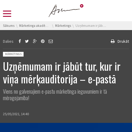
You are here:
Sākums
Mārketinga akadēmija
Mārketings
Uzņēmumam ir jābūt tur, kur ir viņa mērķauditorija – e-pastā
Dalies
Drukāt
Posted in:
MĀRKETINGS
Uzņēmumam ir jābūt tur, kur ir
viņa mērķauditorija – e-pastā
Viens no galvenajiem e-pastu mārketinga ieguvumiem ir tā
mērogojamība!
25/05/2021, 14:40