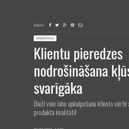
Dalies
Posted in:
MĀRKETINGS
Klientu pieredzes
nodrošināšana kļū
svarīgāka
Bieži vien labu apkalpošanu klients vērtē
produkta kvalitāti!