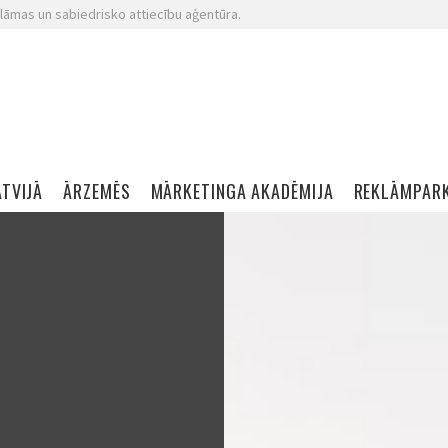
lāmas un sabiedrisko attiecību aģentūra.
ATVIJĀ
ĀRZEMĒS
MĀRKETINGA AKADĒMIJA
REKLĀMPAR