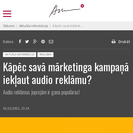
You are here:
Sākums
Aktuāla informācija
Kāpēc savā mārketinga kampaņā iekļaut audio reklāmu?
Dalies
Drukāt
Posted in:
AKTUĀLA INFORMĀCIJA
REKLĀMA
Kāpēc savā mārketinga kampaņā
iekļaut audio reklāmu?
Audio reklāmas joprojām ir gana populāras!
01/12/2021, 13:14