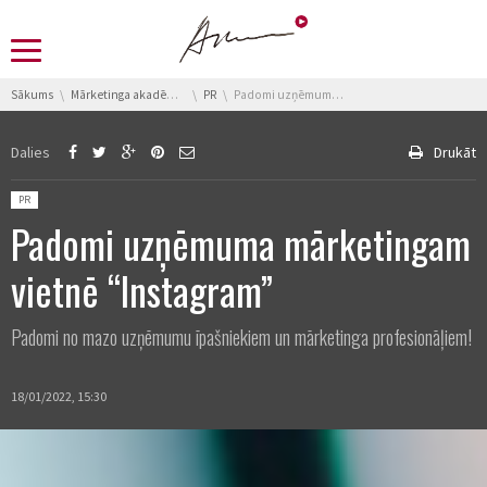
You are here:
Sākums
Mārketinga akadēmija
PR
Padomi uzņēmuma mārketingam vietnē “Instagram”
Dalies
Drukāt
Posted in:
PR
Padomi uzņēmuma mārketingam
vietnē “Instagram”
Padomi no mazo uzņēmumu īpašniekiem un mārketinga profesionāļiem!
18/01/2022, 15:30