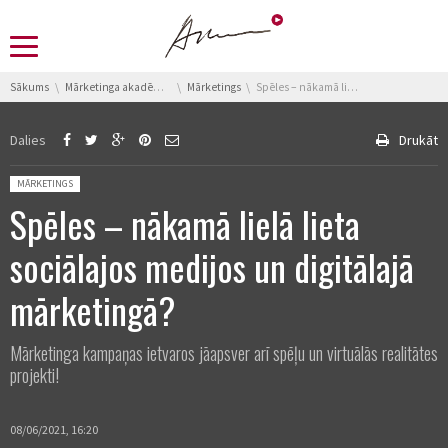
You are here:
Sākums
Mārketinga akadēmija
Mārketings
Spēles – nākamā lielā lieta sociālajos medijos un digitālajā mārketingā?
Dalies
Drukāt
Posted in:
MĀRKETINGS
Spēles – nākamā lielā lieta
sociālajos medijos un digitālajā
mārketingā?
Mārketinga kampaņas ietvaros jāapsver arī spēļu un virtuālās realitātes
projekti!
08/06/2021, 16:20