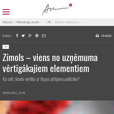
You are here:
Sākums
Mārketinga akadēmija
PR
Zīmols – viens no uzņēmuma vērtīgākajiem elementiem
Dalies
Drukāt
Posted in:
PR
Zīmols – viens no uzņēmuma
vērtīgākajiem elementiem
Kā celt zīmola vērtību ar tirgus pētījuma palīdzību?
09/04/2021, 12:40