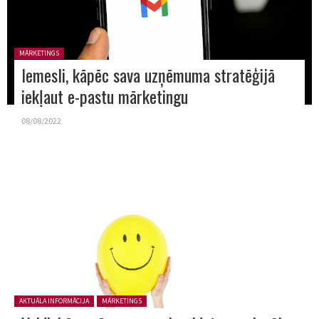
Posted in:
MĀRKETINGS
Iemesli, kāpēc sava uzņēmuma stratēģijā
iekļaut e-pastu mārketingu
08/08/2022
Posted in:
AKTUĀLA INFORMĀCIJA
MĀRKETINGS