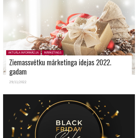
Posted in:
AKTUĀLA INFORMĀCIJA
MĀRKETINGS
Ziemassvētku mārketinga idejas 2022.
gadam
29/11/2022