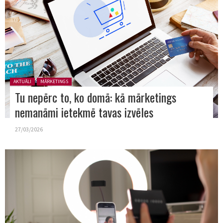
Posted in:
AKTUĀLI
MĀRKETINGS
Tu nepērc to, ko domā: kā mārketings
nemanāmi ietekmē tavas izvēles
27/03/2026