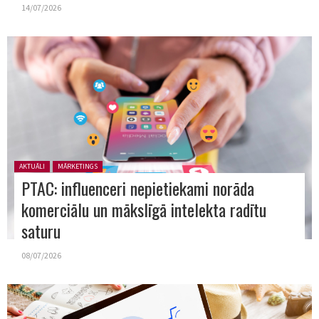
14/07/2026
Posted in:
AKTUĀLI
MĀRKETINGS
PTAC: influenceri nepietiekami norāda
komerciālu un mākslīgā intelekta radītu
saturu
08/07/2026