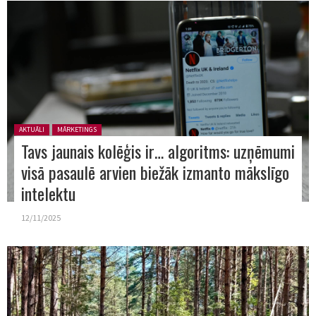
Posted in:
AKTUĀLI
MĀRKETINGS
Tavs jaunais kolēģis ir… algoritms: uzņēmumi
visā pasaulē arvien biežāk izmanto mākslīgo
intelektu
12/11/2025