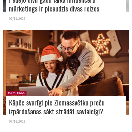
mārketings ir pieaudzis divas reizes
09/11/2022
Posted in:
MĀRKETINGS
Kāpēc svarīgi pie Ziemassvētku preču
izpārdošanas sākt strādāt savlaicīgi?
07/11/2022