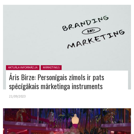
Posted in:
AKTUĀLA INFORMĀCIJA
MĀRKETINGS
Āris Birze: Personīgais zīmols ir pats
spēcīgākais mārketinga instruments
21/09/2023