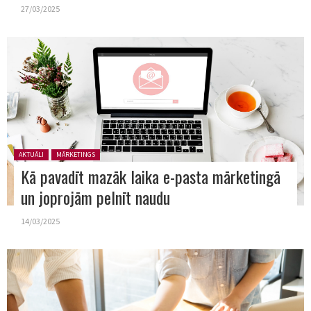
27/03/2025
Posted in:
AKTUĀLI
MĀRKETINGS
Kā pavadīt mazāk laika e-pasta mārketingā
un joprojām pelnīt naudu
14/03/2025