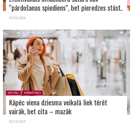
“pārdošanas spiediens”, bet pieredzes stāsts
23/01/2026
Posted in:
AKTUĀLI
MĀRKETINGS
Kāpēc viena dziesma veikalā liek tērēt
vairāk, bet cita – mazāk
05/12/2025