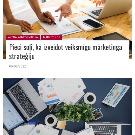
Posted in:
AKTUĀLA INFORMĀCIJA
MĀRKETINGS
Pieci soļi, kā izveidot veiksmīgu mārketinga
stratēģiju
06/06/2022