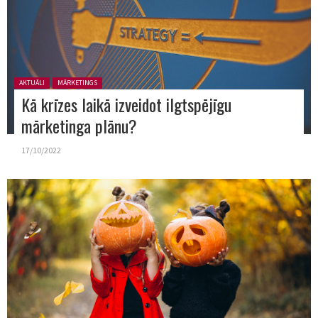
Posted in:
AKTUĀLI
MĀRKETINGS
Kā krīzes laikā izveidot ilgtspējīgu
mārketinga plānu?
17/10/2022