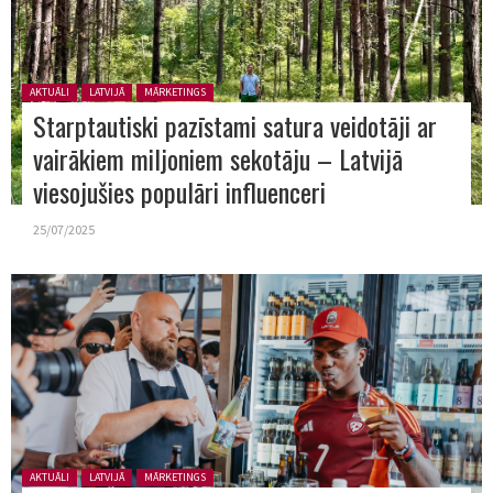
Posted in:
AKTUĀLI
LATVIJĀ
MĀRKETINGS
Starptautiski pazīstami satura veidotāji ar
vairākiem miljoniem sekotāju – Latvijā
viesojušies populāri influenceri
25/07/2025
Posted in:
AKTUĀLI
LATVIJĀ
MĀRKETINGS