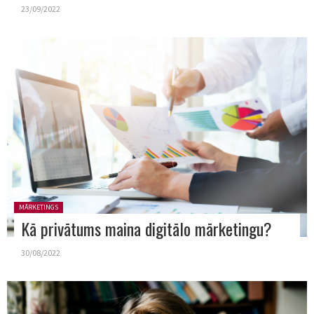
23/09/2022
Posted in:
MĀRKETINGS
Kā privātums maina digitālo mārketingu?
30/08/2022