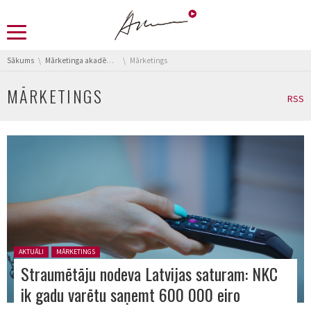
You are here:
Sākums
Mārketinga akadēmija
Mārketings
MĀRKETINGS
RSS
Posted in:
AKTUĀLI
MĀRKETINGS
Straumētāju nodeva Latvijas saturam: NKC
ik gadu varētu saņemt 600 000 eiro