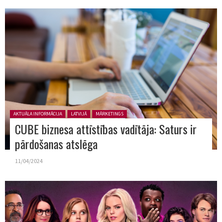
Posted in:
AKTUĀLA INFORMĀCIJA
LATVIJĀ
MĀRKETINGS
CUBE biznesa attīstības vadītāja: Saturs ir
pārdošanas atslēga
11/04/2024