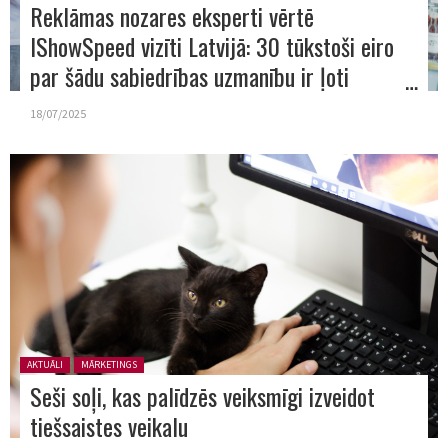
Reklāmas nozares eksperti vērtē
IShowSpeed vizīti Latvijā: 30 tūkstoši eiro
par šādu sabiedrības uzmanību ir ļoti
efektīva investīcija
18/07/2025
Posted in:
AKTUĀLI
MĀRKETINGS
Seši soļi, kas palīdzēs veiksmīgi izveidot
tiešsaistes veikalu