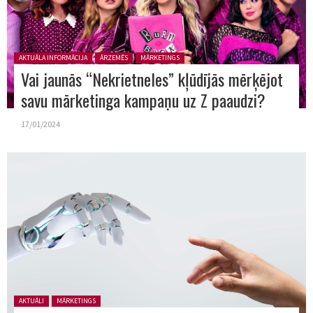
Posted in:
AKTUĀLA INFORMĀCIJA
ĀRZEMĒS
MĀRKETINGS
Vai jaunās “Nekrietneles” kļūdījās mērķējot
savu mārketinga kampaņu uz Z paaudzi?
17/01/2024
Posted in:
AKTUĀLI
MĀRKETINGS