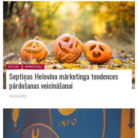
Posted in:
AKTUĀLI
MĀRKETINGS
Septiņas Helovīna mārketinga tendences
pārdošanas veicināšanai
24/10/2022