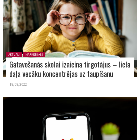
Posted in:
AKTUĀLI
MĀRKETINGS
Gatavošanās skolai izaicina tirgotājus – liela
daļa vecāku koncentrējas uz taupīšanu
18/08/2022