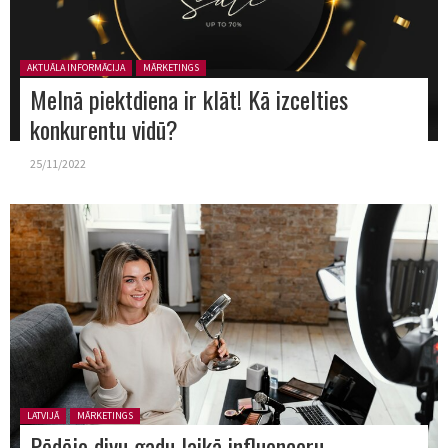
Posted in:
AKTUĀLA INFORMĀCIJA
MĀRKETINGS
Melnā piektdiena ir klāt! Kā izcelties
konkurentu vidū?
25/11/2022
Posted in:
LATVIJĀ
MĀRKETINGS
Pēdējo divu gadu laikā influenceru