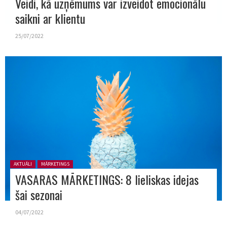
Veidi, kā uzņēmums var izveidot emocionālu
saikni ar klientu
25/07/2022
Posted in:
AKTUĀLI
MĀRKETINGS
VASARAS MĀRKETINGS: 8 lieliskas idejas
šai sezonai
04/07/2022