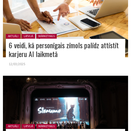
Posted in:
AKTUĀLI
LATVIJĀ
MĀRKETINGS
6 veidi, kā personīgais zīmols palīdz attīstīt
karjeru AI laikmetā
12/03/2025
Posted in:
AKTUĀLI
LATVIJĀ
MĀRKETINGS