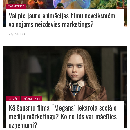
Posted in:
MĀRKETINGS
Vai pie jauno animācijas filmu neveiksmēm
vainojams neizdevies mārketings?
23/05/2023
Posted in:
AKTUĀLI
MĀRKETINGS
Kā šausmu filma “Megana” iekaroja sociālo
mediju mārketingu? Ko no tās var mācīties
uzņēmumi?