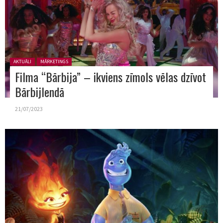
Posted in:
AKTUĀLI
MĀRKETINGS
Filma “Bārbija” – ikviens zīmols vēlas dzīvot
Bārbijlendā
21/07/2023