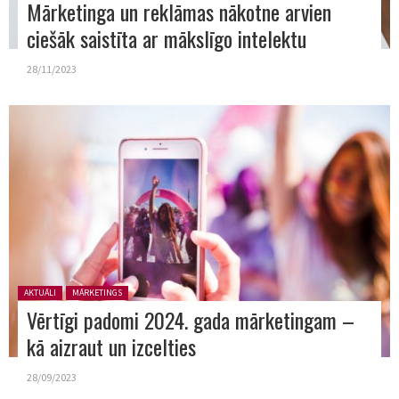
Mārketinga un reklāmas nākotne arvien
ciešāk saistīta ar mākslīgo intelektu
28/11/2023
Posted in:
AKTUĀLI
MĀRKETINGS
Vērtīgi padomi 2024. gada mārketingam –
kā aizraut un izcelties
28/09/2023