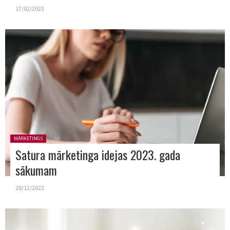
17/02/2023
Posted in:
MĀRKETINGS
Satura mārketinga idejas 2023. gada
sākumam
28/12/2022