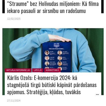
“Straume” bez Holivudas miljoniem: Kā filma
iekaro pasauli ar sirsnību un radošumu
12/02/2025
Posted in:
AKTUĀLA INFORMĀCIJA
LATVIJĀ
MĀRKETINGS
Kārlis Ozols: E-komercija 2024: kā
stagnējošā tirgū būtiski kāpināt pārdošanas
apjomus. Stratēģija, kļūdas, tuvākās
nākotnes izaicinājumi
27/11/2024