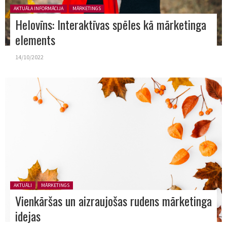
Posted in:
AKTUĀLA INFORMĀCIJA
MĀRKETINGS
Helovīns: Interaktīvas spēles kā mārketinga
elements
14/10/2022
Posted in:
AKTUĀLI
MĀRKETINGS
Vienkāršas un aizraujošas rudens mārketinga
idejas