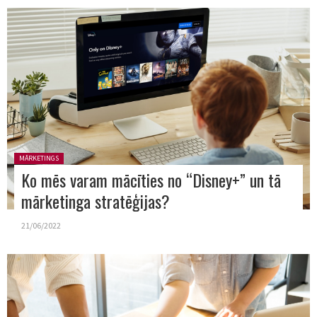
Posted in:
MĀRKETINGS
Ko mēs varam mācīties no “Disney+” un tā
mārketinga stratēģijas?
21/06/2022