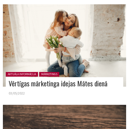
Posted in:
AKTUĀLA INFORMĀCIJA
MĀRKETINGS
Vērtīgas mārketinga idejas Mātes dienā
03/05/2022